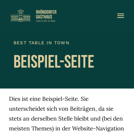
Zum
Inhalt
Togg
Togg
springen
Navi
Navi
Home
Home
BEST TABLE IN TOWN
Speisekarte
Speisekarte
Beispiel-Seite
Event
Event
Job
Job
Dies ist eine Beispiel-Seite. Sie
Kontakt
Kontakt
unterscheidet sich von Beiträgen, da sie
stets an derselben Stelle bleibt und (bei den
TISCH RESERVIEREN
TISCH RESERVIEREN
meisten Themes) in der Website-Navigation